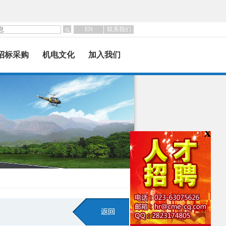
EN
联系我们
招标采购
机电文化
加入我们
x