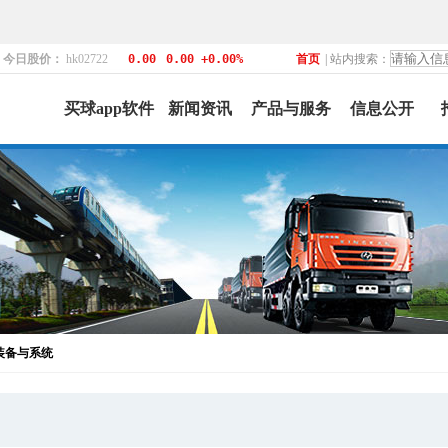
！
今日股价：
hk02722
0.00
0.00 +0.00%
首页
| 站内搜索：
买球app软件
新闻资讯
产品与服务
信息公开
装备与系统