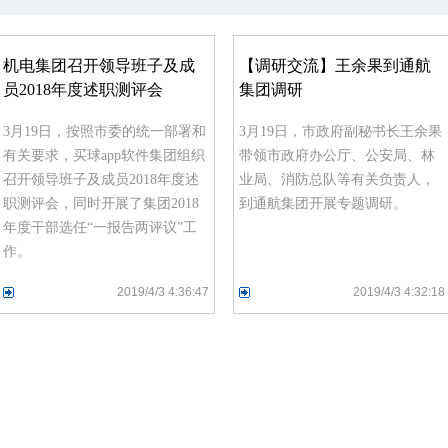
机电集团召开领导班子及成
【调研交流】王余果到通航
员2018年度述职测评会
集团调研
3月19日，按照市委的统一部署和
3月19日，市政府副秘书长王余果
有关要求，买球app软件集团组织
带领市政府办公厅、公安局、林
召开领导班子及成员2018年度述
业局、消防总队等有关负责人，
职测评会，同时开展了集团2018
到通航集团开展专题调研。
年度干部选任“一报告两评议”工
作。
2019/4/3 4:36:47
2019/4/3 4:32:18