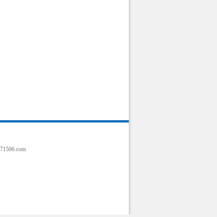
1506.com