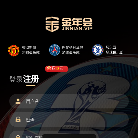
送
18
元
注册
登录