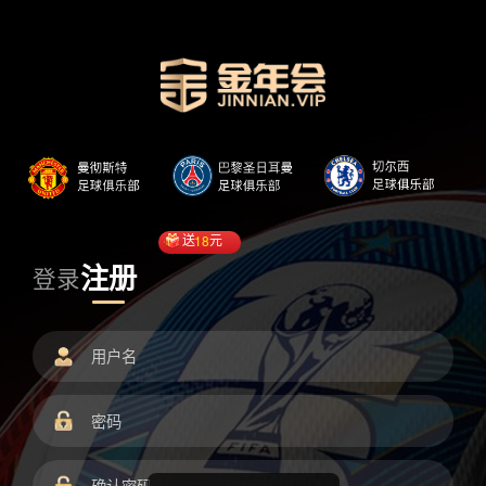
送
18
元
注册
登录