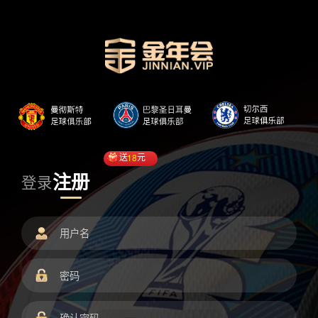
送
18
元
注册
登录