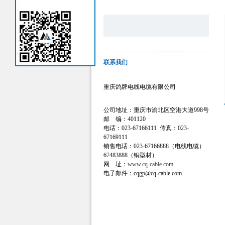
联系我们
重庆鸽牌电线电缆有限公司
公司地址：重庆市渝北区空港大道998号
邮 编：401120
电话：023-67166111 传真：023-
67169111
销售电话：023-67166888（电线电缆）
67483888（铜型材）
网 址：
www.cq-cable.com
电子邮件：cqgp@cq-cable.com