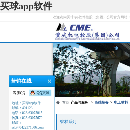
买球app软件
欢迎访问买球app软件控股（集团）公司官方网站
营销在线
客服QQ：
首页
产品与服务 >
高端装备
>
电工材料
地址：买球app软件
邮编：401123
电话：023-63075815
传真：023-63075679
管材系列
邮箱：
scb@0422371506.com