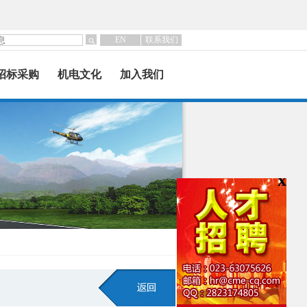
EN
联系我们
招标采购
机电文化
加入我们
x