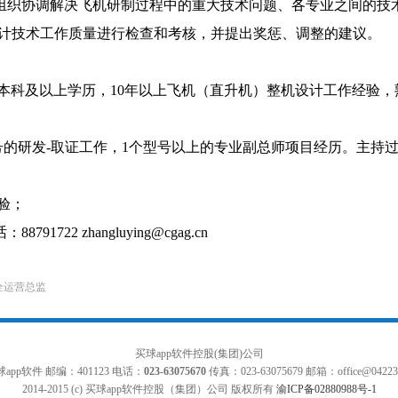
，组织协调解决飞机研制过程中的重大技术问题、各专业之间的技
业设计技术工作质量进行检查和考核，并提出奖惩、调整的建议。
专业本科及以上学历，10年以上飞机（直升机）整机设计工作经验
型号的研发-取证工作，1个型号以上的专业副总师项目经历。主持
验；
1722 zhangluying@cgag.cn
全运营总监
买球app软件控股(集团)公司
app软件 邮编：401123 电话：
023-63075670
传真：023-63075679 邮箱：office@042237
2014-2015 (c) 买球app软件控股（集团）公司 版权所有
渝ICP备02880988号-1