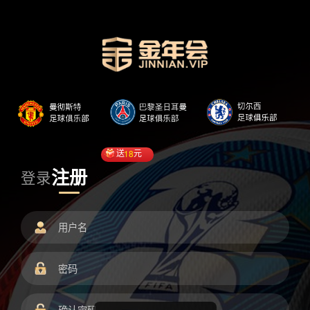
送
18
元
注册
登录